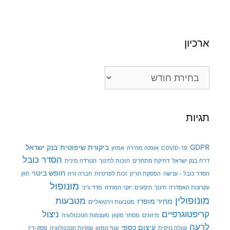
ארכיון
ארכיון
תגיות
GDPR
ביקורת שיפוטית
בנק ישראל
COVID-19
אופנה מהירה
אמזון
הסדר כובל
דו"ח בנק ישראל
דחיקת מתחרים
הזכות לחינוך
הטרדה מינית
חופש ביטוי
הסדר כובל - ענישה
הפסקת הריון
זכות לפרטיות
חברה זרה
חוק
מונופול
עקרונות האסדרה
חינוך
חיסונים
יוקר המחיה
מדד ג'יני
מונופולין
מטבעות
מחיר מופרז
מטבעות וירטואליים
קריפטוגרפיים
ניצול
מיזוגים
מסחר מקוון
מעצמות הטכנולוגיה
לרעה
עיצום כספי
עוולה נזיקית
ענף המזון
ענקיות הטכנולוגיה
פסק-דין