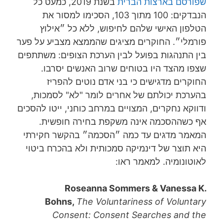
שפורסם בארצות הברית
בשנת 2019, כמעט כל
הנבדקים: 100 מתוך 103, הסכימו למסור את
הטלפון האישי שלהם לחיפוש, ללא כל ״אילוץ
פורמלי״. החוקרים מציגים שהממצא מצביע על פער
בין התנהגות בפועל לבין הערכת הצופים: משתתפים
שצפו מהצד היו בטוחים שרוב האנשים יסרבו.
החוקרים מדגישים כי בני אדם נוטים להפריז
בהערכת יכולתם של אחרים לומר "לא" לסמכות,
ודווקא נחקרים, המצויים במרחב כוחני, ייטו להסכים
אף כשההסכמה אינה משקפת בחירה חופשית.
המאמר מדגים עד כמה ״הסכמה״ בהקשר חקירתי
היא תוצר של דינמיקה סמכותית ולא בהכרח ביטוי
לאוטונומיה. למאמר ראו:
Roseanna Sommers & Vanessa K.
Bohns,
The Voluntariness of Voluntary
Consent: Consent Searches and the