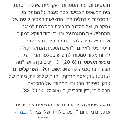
חופשית ומדעת. הספרות האקדמית שעליה הסתמך
בית המשפט הצביעה כבר בעבר על המתח בין
"הסכמה" פורמלית לבין המציאות הפסיכולוגית של
נחקרים, ועל הסכנה בהפיכת ההסכמה למנגנון
המחליש את ההגנה על זכויות יסוד דווקא במקום
שבו היא צריכה להיות חזקה ביות (ראו: עדי
ריטיגשטיין־אייזנר, "האם הסכמת הנחקר יכולה
להוות מקור סמכות לחיפוש בטלפון הנייד שלו",
מעשי משפט
, ח (2016) 131; יניב בן הרוש, "מה
הבעיה בהסכמה לחיפוש משטרתי?",
הפרקליט
, נד
(2016) 43; אסף הרדוף, "חזות של זכויות, מהות של
צדק: סיפורה הרטורי והמהותי של ההכרעה
הפלילית",
דין ודברים
, ח (אוגוסט 2014) 33).
נראה שפסק הדין מתכתב עם ממצאים אמפיריים
עדכניים מתחום ״הפסיכולוגיה של הציות״.
במחקר