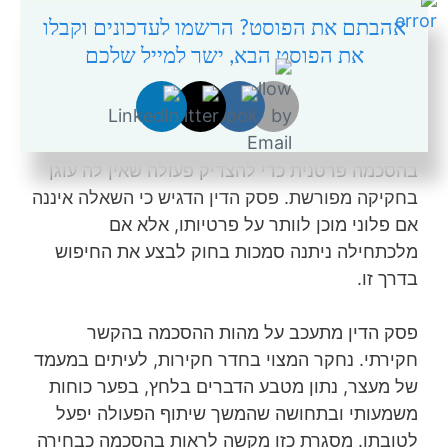
מותרים לחיפוש, באיזה אופן ולאיזו מטרה. נסיבות
אהבתם את הפוסט? הרשמו לעדכונים וקבלו
חקיקתו של הסעיף מלמדות שהוא נועד להגביר את
את הפוסט הבא, ישר למייל שלכם
ההגנה על פרטיות, ולא לאפשר עיקוף של הפיקוח
השיפוטי. במישור העקרוני עמד בית המשפט על
תפקידו של עקרון חוקיות המינהל. כאשר מדובר
בסמכות חודרנית, הפוגעת בזכויות חוקתיות, אין די
בהסכמה פרטנית כדי להצדיק פעולה שאין לה עוגן
בחקיקה מפורשת. פסק הדין הדגיש כי השאלה איננה
אם פלוני מוכן לוותר על פרטיותו, אלא אם
מלכתחילה ניתנה סמכות בחוק לבצע את החיפוש
בדרך זו.
פסק הדין מתעכב על מהות ההסכמה בהקשר
חקירתי. נחקר המצוי בחדר חקירות, לעיתים במעמד
של מעצר, נתון מטבע הדברים בלחץ, בפער כוחות
משמעותי ובתחושה שהמשך שיתוף הפעולה יפעל
לטובתו. מסגרת כזו מקשה לראות בהסכמה כבחירה