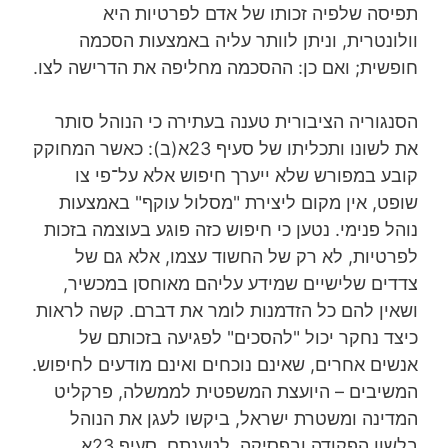
תפיסה שלפיה זכותו של אדם לפרטיות היא
וולונטרית, וניתן לוותר עליה באמצעות הסכמה
חופשית; ואם כן: ההסכמה מחליפה את הדרישה לצו.
הסנגוריה הציבורית טענה בעתירה כי הנוהל סותר
את לשונו ותכליתו של סעיף 23א(ב): כאשר המחוקק
קובע במפורש שלא ייערך חיפוש אלא על־פי צו
שופט, אין מקום ליצירת "מסלול עוקף" באמצעות
נוהל פנימי. נטען כי חיפוש כזה פוגע בעוצמה בזכות
לפרטיות, לא רק של החשוד עצמו, אלא גם של
צדדים שלישיים שמידע עליהם מאוחסן במכשיר,
ושאין להם כל הזדמנות לומר את דברם. קשה לראות
כיצד נחקר יכול "להסכים" לפגיעה בזכותם של
אנשים אחרים, שאינם נוכחים ואינם מודעים לחיפוש.
המשיבים – היועצת המשפטית לממשלה, פרקליט
המדינה ומשטרת ישראל, ביקשו לעגן את הנוהל
בלשון הפקודה ובפסיקה. לטענתם, סעיף 23א