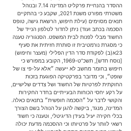
ההסדר בהנחיית פרקליט המדינה 7.14 ובנוהל
משטרתי מפורט משנת 2021, שקבע כי בהתקיים
תנאים מסוימים (עילת חיפוש, הרשאת גישה, טופס
הסכמה בכתב ועוד) ניתן לחדור לטלפון הנייד של
החשוד מבלי לפנות לבית המשפט. הסנגוריה טענה
כי מסגרת נורמטיבית זו סותרת חזיתית את סעיף
23א(ב) לפקודת סדר הדין הפלילי (מעצר וחיפוש)
[נוסח חדש], תשכ"ט-1969, הקובע במפורש כי
חיפוש בחומר מחשב לא ייעשה ״אלא על-פי צו של
שופט״, וכי מדובר בפרקטיקה הפוגעת בזכות
החוקתית לפרטיות של החשוד ושל צדדים שלישיים,
על רקע יחסי הכוחות הבעייתיים בחדר החקירות
והקושי לדבר על ״הסכמה חופשית״ בתנאים כאלה.
המדינה, מנגד, ביקשה להגן על הנוהל בשם הצורך
בכלי חקירה יעיל בעידן הדיגיטלי, וטענה כי חשוד
רשאי לוותר על פרטיותו וכי ההסכמה מדעת יכולה