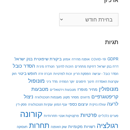
ארכיון
ארכיון
תגיות
GDPR
ביקורת שיפוטית
בנק ישראל
COVID-19
אופנה מהירה
אמזון
הסדר כובל
דו"ח בנק ישראל
דחיקת מתחרים
הזכות לחינוך
הטרדה מינית
חופש ביטוי
הסדר כובל - ענישה
הפסקת הריון
זכות לפרטיות
חברה זרה
חוק
מונופול
עקרונות האסדרה
חינוך
חיסונים
יוקר המחיה
מדד ג'יני
מונופולין
מטבעות
מחיר מופרז
מטבעות וירטואליים
קריפטוגרפיים
ניצול
מיזוגים
מסחר מקוון
מעצמות הטכנולוגיה
לרעה
עיצום כספי
עוולה נזיקית
ענף המזון
ענקיות הטכנולוגיה
פסק-דין
קורונה
פרטיות
פערים כלכליים
פרקטיקות אנטי-תחרותיות
תחרות
רגולציה
רשויות מקומיות
שוק האופנה
תעסוקה