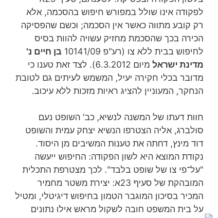
לפקודה אינו שולל במפורש חיפוש בהסכמה, אלא
רק קובע מתווה כאשר אין הסכמה; וכשם שהפסיקה
הכירה בכך שהסכמת מחזיק עשויה להוות בסיס
לחיפוש בבית ללא צו (רע"פ 10141/09
בן חיים נ'
מדינת ישראל
מיום 6.3.2012). לצד זאת טענו כי
מדובר בכלי חקירה יעיל, המשמש לעיתים גם לטובת
הנחקר, המעוניין להציג ראיות מזכות ללא עיכוב.
חוות דעתו של המשנה לנשיא, כב' השופט נעם
סולברג, אליה הצטרפו הנשיא יצחק עמית והשופט
דוד מינץ, דחתה את טענות המשיבים מן היסוד.
נקודת המוצא היא לשון הפקודה: החיפוש ייעשה
"על־פי צו של שופט בלבד". לכך מצטרפת התכלית
המובהקת של סעיף 23א: יצירת משטר מחמיר
המכיר בסיכון המוגבר הטמון בחיפוש דיגיטלי, ומטיל
על בית המשפט חובה לשקול מראש אילו נתונים