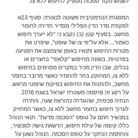
לשמש מקור סמכות מספיק לחיפוש ללא צו.
המסגרת הנורמטיבית פשוטה לכאורה: סעיף 23א
לפקודת סדר הדין הפלילי מסדיר חדירה לחומר
מחשב. בסעיף קטן (ב) נקבע כי "לא ייערך חיפוש
כאמור… אלא על־פי צו של שופט", שיפרט את
מטרות החיפוש ותנאיו באופן שיצמצם את הפגיעה
בפרטיות. בשונה מחיפוש "קלאסי" בחצרים או
בכלים, שבו הדין מכיר במקרים מסוימים בחיפוש
ללא צו, המחוקק בחר להחמיר כאשר מדובר בחומר
מחשב, ולהתנות את החיפוש בפיקוח שיפוטי מראש.
על רקע זה פרסמה משטרת ישראל בשנת 2016
הנחיה פנימית, שהוגדרה כהוראת שעה, והתירה
לערוך חיפוש בחומר מחשב ללא צו, כאשר המחזיק
במכשיר חתם על טופס "הסכמה מדעת". תנאי הנוהל
כללו קיומה של עילת חיפוש, הרשאת גישה למכשיר,
והחתמת הנחקר על טופס הסכמה. הנוהל נשען על