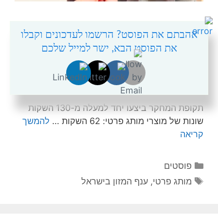
מחקר חדש של רשות התחרות בוחן כיצד כניסת
אהבתם את הפוסט? הרשמו לעדכונים וקבלו
מותגים פרטיים משפיעה על מחירי הצרכן בשוק
את הפוסט הבא, ישר למייל שלכם
המזון ומוצרי הצריכה, בפרט על מחירי המוצרים
הממותגים ועל המחיר הממוצע בקטגוריית המוצר.
המחקר מתמקד בשתי רשתות הקמעונאות הבולטות
בתחום המותג הפרטי: שופרסל ורמי לוי, שבמהלך
תקופת המחקר ביצעו יחד למעלה מ-130 השקות
שונות של מוצרי מותג פרטי: 62 השקות …
להמשך
קריאה
קטגוריות
פוסטים
תגיות
מותג פרטי
,
ענף המזון בישראל