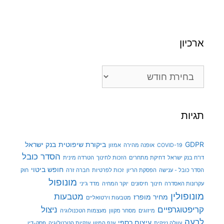
ארכיון
ארכיון
תגיות
GDPR
ביקורת שיפוטית
בנק ישראל
COVID-19
אופנה מהירה
אמזון
הסדר כובל
דו"ח בנק ישראל
דחיקת מתחרים
הזכות לחינוך
הטרדה מינית
חופש ביטוי
הסדר כובל - ענישה
הפסקת הריון
זכות לפרטיות
חברה זרה
חוק
מונופול
עקרונות האסדרה
חינוך
חיסונים
יוקר המחיה
מדד ג'יני
מונופולין
מטבעות
מחיר מופרז
מטבעות וירטואליים
קריפטוגרפיים
ניצול
מיזוגים
מסחר מקוון
מעצמות הטכנולוגיה
לרעה
עיצום כספי
עוולה נזיקית
ענף המזון
ענקיות הטכנולוגיה
פסק-דין